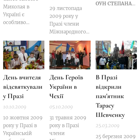
ОУН СТЕПАНА
Миколая в
29 листопада
БАНДЕРИ
Україні є
2009 року у
особливо
Празі члени
бажаним
Міжнародного
дитячим
об'єднання
святом. За
"Свобода" та
традицією, в ніч
спільнота
з 18 на 19
прихильників
грудня святий
Всеукраїнського
День вчителя
День Героїв
В Празі
Миколай
об'єднання
приносить
відсвяткували
України в
відкрили
"Свобода", чехи
дітям
й українці з
у Празі
Чехії
пам'ятник
подарунки і
Чеської
Тарасу
10.10.2009
05.10.2009
кладе їх під
Республіки
Шевченку
подушку. Серед
взяли участь у
10 жовтня 2009
31 травня 2009
дітей існує
поминальній
року у Празі в
року в Празі
25.03.2009
традиція
ході із
Українській
члени
25 березня 2009
писати святому