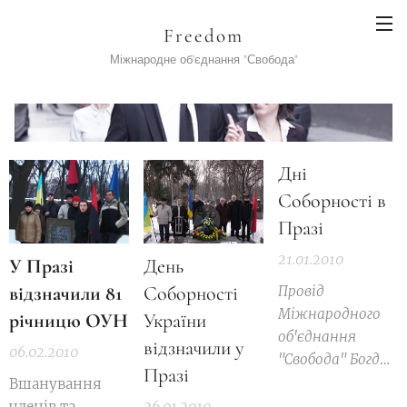
Freedom
Міжнародне об'єднання "Свобода"
Дні
Соборності в
Празі
21.01.2010
У Празі
День
відзначили 81
Соборності
Провід
Міжнародного
річницю ОУН
України
об'єднання
відзначили у
06.02.2010
"Свобода"
Богдан
Празі
Костів
Вшанування
членів та
26.01.2010