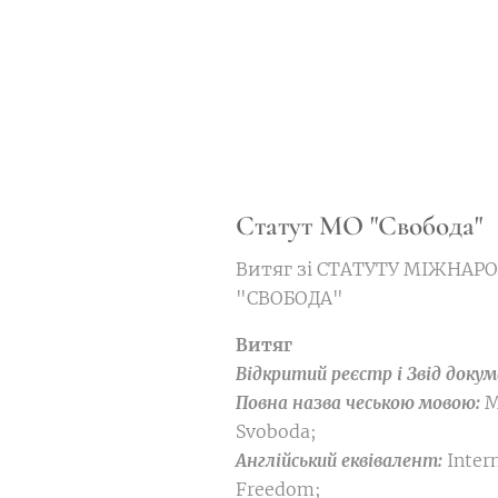
Статут МО "Свобода"
Витяг зі СТАТУТУ МІЖНАР
"СВОБОДА"
Витяг
Відкритий реєстр і Звід доку
M
Повна назва чеською мовою:
Svoboda;
Intern
Англійський еквівалент:
Freedom;