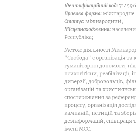
714596
Ідентифікаційний код:
міжнародне 
Правова форма:
міжнародний;
Статус:
населени
Місцезнаходження:
Республіка;
Метою діяльності Міжнаро
"Свобода" є організація та
гуманітарної допомоги, пі
психогіґієни, реабілітації, 
диверзії, добровольців, фі
організацій та християнськ
спостереження за референ
процесу, організація дослі
кампаній, петицій та зборі
дезінформацій, співпраця 
імені МСС.