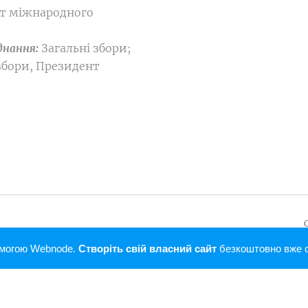
т міжнародного
Загальні збори;
єднання:
збори, Президент
нання "Свобода".
омогою Webnode.
Створіть свій власний сайт
безкоштовно вже с