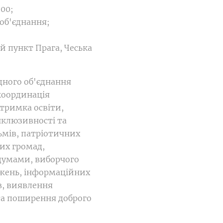
00;
об'єднання;
й пункт Прага, Чеська
дного об'єднання
 координація
дтримка освіти,
інклюзивності та
льмів, патріотичних
их громад,
думами, виборчого
джень, інформаційних
в, виявлення
та поширення доброго